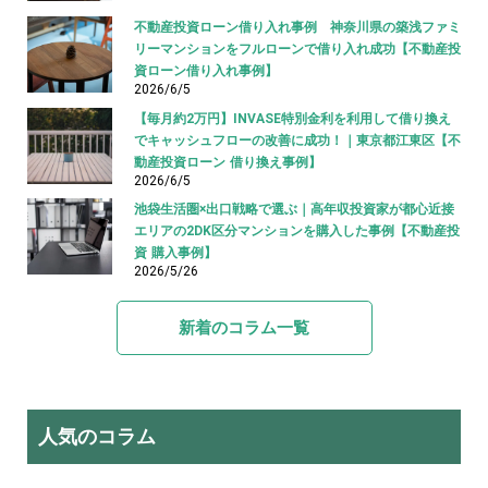
不動産投資ローン借り入れ事例 神奈川県の築浅ファミ
リーマンションをフルローンで借り入れ成功【不動産投
資ローン借り入れ事例】
2026/6/5
【毎月約2万円】INVASE特別金利を利用して借り換え
でキャッシュフローの改善に成功！｜東京都江東区【不
動産投資ローン 借り換え事例】
2026/6/5
池袋生活圏×出口戦略で選ぶ｜高年収投資家が都心近接
エリアの2DK区分マンションを購入した事例【不動産投
資 購入事例】
2026/5/26
新着のコラム一覧
人気のコラム