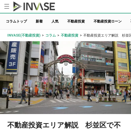
コラムトップ
新着
人気
不動産投資
不動産投資ローン
INVASE(不動産投資)
>
コラム
>
不動産投資
>
不動産投資エリア解説 杉並
不動産投資エリア解説 杉並区で不