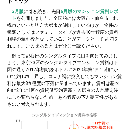
トピック
3月版
に引き続き、先日
6月版のマンション賃料レポ
ート
を公開しました。全国的には大阪市・仙台市・札
幌市といった地方大都市が健闘しているほか、物件の
種類としてはファミリータイプが過去10年程度の賃料
相場の牽引役となっていることがデータとして見て取
れます。ご興味ある方はぜひご一読ください。
翻って都心部のシングルタイプに目を向けてみまし
ょう。東京23区のシングルタイプマンション賃料は下
図の通り2017年初頭をボトムに2020年第1四半期にか
けて約10%上昇し、コロナ禍に突入してもマンション賃
料は最大3%程度の下落に留まっています。賃料は基本
的に2年に1回の賃貸借契約更新・入居者の入れ替え時
にしか変わらないため、ある程度の下方硬直性がある
ものと考えられます。