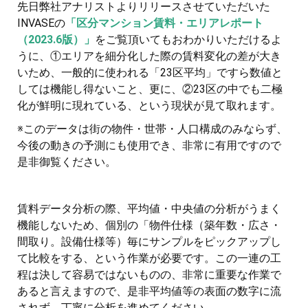
先日弊社アナリストよりリリースさせていただいた
INVASEの
「区分マンション賃料・エリアレポート
（2023.6版）」
をご覧頂いてもおわかりいただけるよ
うに、①エリアを細分化した際の賃料変化の差が大き
いため、一般的に使われる「23区平均」ですら数値と
しては機能し得ないこと、更に、②23区の中でも二極
化が鮮明に現れている、という現状が見て取れます。
※このデータは街の物件・世帯・人口構成のみならず、
今後の動きの予測にも使用でき、非常に有用ですので
是非御覧ください。
賃料データ分析の際、平均値・中央値の分析がうまく
機能しないため、個別の「物件仕様（築年数・広さ・
間取り。設備仕様等）毎にサンプルをピックアップし
て比較をする、という作業が必要です。この一連の工
程は決して容易ではないものの、非常に重要な作業で
あると言えますので、是非平均値等の表面の数字に流
されず、丁寧に分析を進めてください。