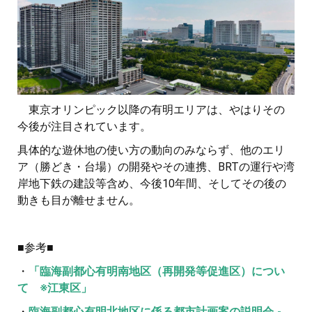
東京オリンピック以降の有明エリアは、やはりその
今後が注目されています。
具体的な遊休地の使い方の動向のみならず、他のエリ
ア（勝どき・台場）の開発やその連携、BRTの運行や湾
岸地下鉄の建設等含め、今後10年間、そしてその後の
動きも目が離せません。
■参考■
・
「臨海副都心有明南地区（再開発等促進区）につい
て ※江東区」
・
臨海副都心有明北地区に係る都市計画案の説明会 -