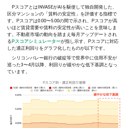
PスコアとはINVASEがAIを駆使して独自開発した、
区分マンションの「賃料の安定性」を評価する指標で
す。Pスコアは0.00〜5.00の間で示され、Pスコアが高
いほど賃貸需要や賃料の安定性が高いことを意味しま
す。不動産市場の動向を踏まえ毎月アップデートされ
る
Pスコアシミュレーター
が指し示す、Pスコアに対応
した適正利回りをグラフ化したものが以下です。
シリコンバレー銀行の破綻等で世界中に信用不安が
巡った3〜4月以降、利回りが緩やかな低下基調となっ
ています。