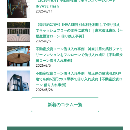
【2026年6月】不動産投資市場マンスリーレポート
INVASE Flash
2026/6/11
【毎月約2万円】INVASE特別金利を利用して借り換え
でキャッシュフローの改善に成功！｜東京都江東区【不
動産投資ローン 借り換え事例】
2026/6/5
不動産投資ローン借り入れ事例 神奈川県の築浅ファミ
リーマンションをフルローンで借り入れ成功【不動産投
資ローン借り入れ事例】
2026/6/5
不動産投資ローン借り入れ事例 埼玉県の築浅4LDK戸
建てを約6万円のCF黒字で借り入れ成功【不動産投資ロ
ーン 借り入れ事例】
2026/5/26
新着のコラム一覧