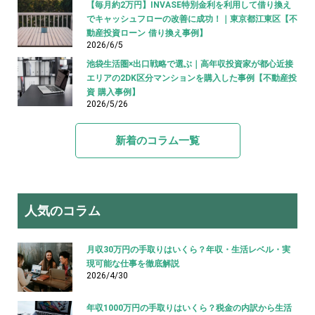
【毎月約2万円】INVASE特別金利を利用して借り換え
でキャッシュフローの改善に成功！｜東京都江東区【不
動産投資ローン 借り換え事例】
2026/6/5
池袋生活圏×出口戦略で選ぶ｜高年収投資家が都心近接
エリアの2DK区分マンションを購入した事例【不動産投
資 購入事例】
2026/5/26
新着のコラム一覧
人気のコラム
月収30万円の手取りはいくら？年収・生活レベル・実
現可能な仕事を徹底解説
2026/4/30
年収1000万円の手取りはいくら？税金の内訳から生活