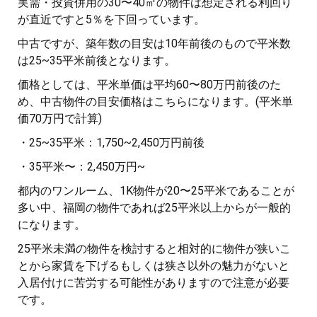
実需・投資併用の30〜40㎡の物件は想定される利回り
が直近ですと5％を下回っています。
中古ですが、築年数の目安は10年前後のもので平米数
は25~35平米前後となります。
価格としては、平米単価は平均60〜80万円前後のた
め、中古物件の目安価格はこちらになります。(平米単
価70万円で計算)
・25~35平米：1,750~2,450万円前後
・35平米〜：2,450万円~
都内のワンルーム、1K物件が20〜25平米であることが
多い中、福岡の物件であれば25平米以上からが一般的
になります。
25平米未満の物件を検討すると相対的に物件が狭いこ
とから家賃を下げるもしくは狭さ以外の魅力がないと
入居付けに苦労する可能性がありますので注意が必要
です。