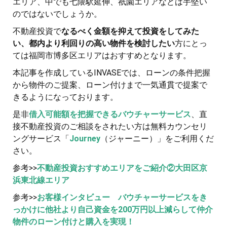
エリア、中でも七隈駅延伸、祇園エリアなどは手堅い
のではないでしょうか。
不動産投資で
なるべく金額を抑えて投資をしてみた
い、都内より利回りの高い物件を検討したい
方にとっ
ては福岡市博多区エリアはおすすめとなります。
本記事を作成しているINVASEでは、ローンの条件把握
から物件のご提案、ローン付けまで一気通貫で提案で
きるようになっております。
是非
借入可能額を把握できるバウチャーサービス
、直
接不動産投資のご相談をされたい方は無料カウンセリ
ングサービス「
Journey
（ジャーニー）」をご利用くだ
さい。
参考>>
不動産投資おすすめエリアをご紹介②大田区京
浜東北線エリア
参考>>
お客様インタビュー バウチャーサービスをき
っかけに他社より自己資金を200万円以上減らして仲介
物件のローン付けと購入を実現！