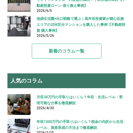
動産投資ローン 借り換え事例】
2026/6/5
池袋生活圏×出口戦略で選ぶ｜高年収投資家が都心近接
エリアの2DK区分マンションを購入した事例【不動産投
資 購入事例】
2026/5/26
新着のコラム一覧
人気のコラム
月収30万円の手取りはいくら？年収・生活レベル・実
現可能な仕事を徹底解説
2026/4/30
年収1000万円の手取りはいくら？税金の内訳から生活
レベル、資産形成の方法まで徹底解説
2026/3/25