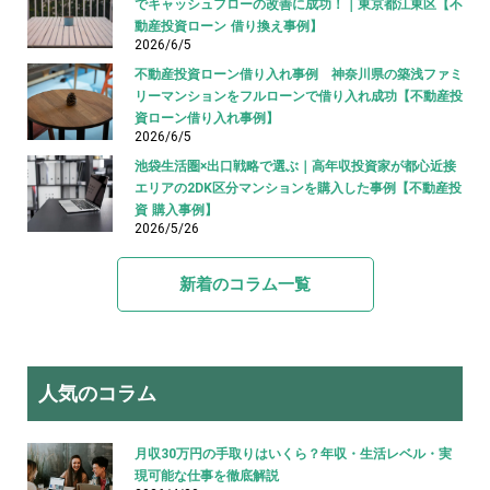
でキャッシュフローの改善に成功！｜東京都江東区【不
動産投資ローン 借り換え事例】
2026/6/5
不動産投資ローン借り入れ事例 神奈川県の築浅ファミ
リーマンションをフルローンで借り入れ成功【不動産投
資ローン借り入れ事例】
2026/6/5
池袋生活圏×出口戦略で選ぶ｜高年収投資家が都心近接
エリアの2DK区分マンションを購入した事例【不動産投
資 購入事例】
2026/5/26
新着のコラム一覧
人気のコラム
月収30万円の手取りはいくら？年収・生活レベル・実
現可能な仕事を徹底解説