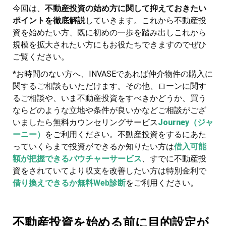
今回は、
不動産投資の始め方に関して抑えておきたい
ポイントを徹底解説
していきます。これから不動産投
資を始めたい方、既に初めの一歩を踏み出しこれから
規模を拡大されたい方にもお役たちできますのでぜひ
ご覧ください。
*お時間のない方へ、INVASEであれば仲介物件の購入に
関するご相談もいただけます。その他、ローンに関す
るご相談や、いま不動産投資をすべきかどうか、買う
ならどのような立地や条件が良いかなどご相談がござ
いましたら無料カウンセリングサービス
Journey
（ジャ
ーニー）
をご利用ください。不動産投資をするにあた
っていくらまで投資ができるか知りたい方は
借入可能
額が把握できるバウチャーサービス
、すでに不動産投
資をされていてより収支を改善したい方は特別金利で
借り換えできるか無料Web診断
をご利用ください。
不動産投資を始める前に目的設定が