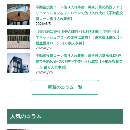
不動産投資ローン借り入れ事例 神奈川県の築浅ファミ
リーマンションをフルローンで借り入れ成功【不動産投
資ローン借り入れ事例】
2026/6/5
【毎月約2万円】INVASE特別金利を利用して借り換え
でキャッシュフローの改善に成功！｜東京都江東区【不
動産投資ローン 借り換え事例】
2026/6/5
不動産投資ローン借り入れ事例 埼玉県の築浅4LDK戸
建てを約6万円のCF黒字で借り入れ成功【不動産投資ロ
ーン 借り入れ事例】
2026/5/26
新着のコラム一覧
人気のコラム