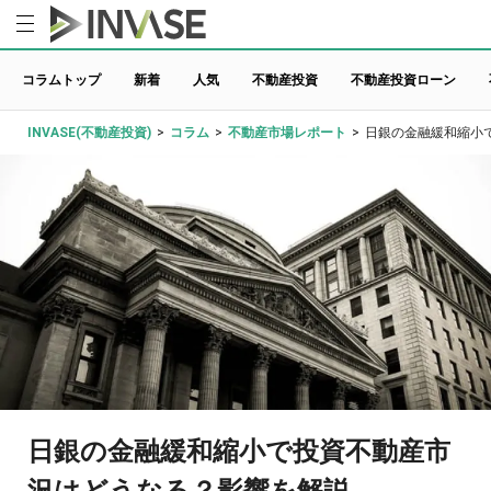
コラムトップ
新着
人気
不動産投資
不動産投資ローン
INVASE(不動産投資)
>
コラム
>
不動産市場レポート
>
日銀の金融緩和縮小
日銀の金融緩和縮小で投資不動産市
況はどうなる？影響を解説