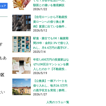
くら？月収や生活レベル、
額面との違いを徹底解説
シェア
2026/1/22
【住宅ローンから不動産投
資ローンへの借り換え事
例】賃貸に出ている物件を
2026/5/12
適切な投資ローンへ切り替
え！
駅遠・築古でもOK！融資期
間29年・金利2.3%で借り入
す
れし、月6.6万円の黒字CF
2025/7/4
を実現【不動産投資ロー
ン】
もあ
年収1,400万円の投資家はな
ぜ1LDK区分マンションを購
入したのか？【不動産投資
2026/5/19
購入事例】
け区
【公務員】一棟アパートを
借り入れし、毎月26.5万円
の黒字収支を実現｜静岡県
たい
2026/1/27
【アパートローン 借り入れ
事例】
人気のコラム一覧