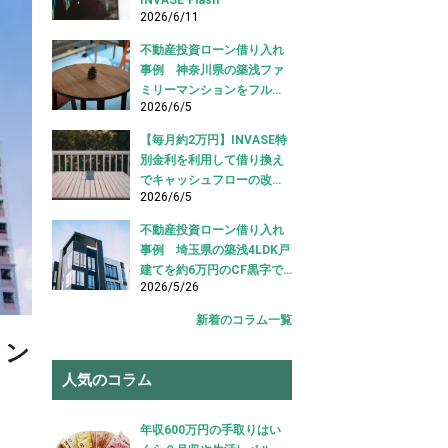
2026/6/11
不動産投資ローン借り入れ
事例 神奈川県の築浅ファ
ミリーマンションをフルロ
2026/6/5
ーンで借り入れ成功【不動
産投資ローン借り入れ事
【毎月約2万円】INVASE特
例】
別金利を利用して借り換え
でキャッシュフローの改善
2026/6/5
に成功！｜東京都江東区
【不動産投資ローン 借り換
不動産投資ローン借り入れ
え事例】
事例 埼玉県の築浅4LDK戸
建てを約6万円のCF黒字で
2026/5/26
借り入れ成功【不動産投資
ローン 借り入れ事例】
新着のコラム一覧
ョン
人気のコラム
年収600万円の手取りはい