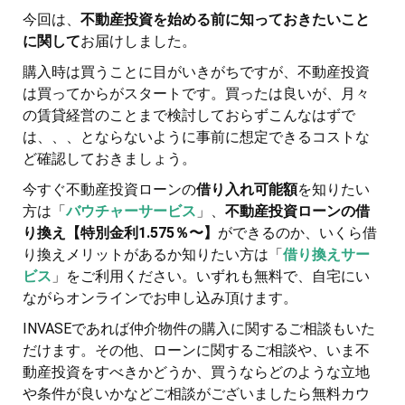
今回は、
不動産投資を始める前に知っておきたいこと
に関して
お届けしました。
購入時は買うことに目がいきがちですが、不動産投資
は買ってからがスタートです。買ったは良いが、月々
の賃貸経営のことまで検討しておらずこんなはずで
は、、、とならないように事前に想定できるコストな
ど確認しておきましょう。
今すぐ不動産投資ローンの
借り入れ可能額
を知りたい
方は「
バウチャーサービス
」、
不動産投資ローンの借
り換え【特別金利1.575％〜】
ができるのか、いくら借
り換えメリットがあるか知りたい方は「
借り換えサー
ビス
」をご利用ください。いずれも無料で、自宅にい
ながらオンラインでお申し込み頂けます。
INVASEであれば仲介物件の購入に関するご相談もいた
だけます。その他、ローンに関するご相談や、いま不
動産投資をすべきかどうか、買うならどのような立地
や条件が良いかなどご相談がございましたら無料カウ