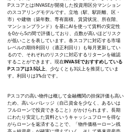
PスコアとはINVASEが開発した投資用区分マンション
のスコアリングモデルです。立地（駅、駅距離、区・
市）や建物（築年数、専有面積、賃貸状況、所在階、
マンションブランド）を基にAIを使って賃料の安定性
を0から5の間で評価しており、点数が高いほどリスク
が低いことを表しています。各スコアに対応する市場
レベルの期待利回り（適正利回り）も毎月更新してい
るので、それぞれのリスクに対応するリターンを確認
することができます。現在
INVASEでおすすめしている
Pスコアは3.5以上
、少なくとも3以上を推奨していま
す。利回りは3%台です。
Pスコアの高い物件は概して金融機関の担保評価も高い
ため、高いレバレッジ（自己資金を少なく、あるいは
フルローンで投資できること）がかけられます。長期
にわたり安定した賃料というキャッシュフローを得な
がらローンを返済することで、「物件価格ーローン残
高＝純資産」が確実に増えていく。そして将来資産売