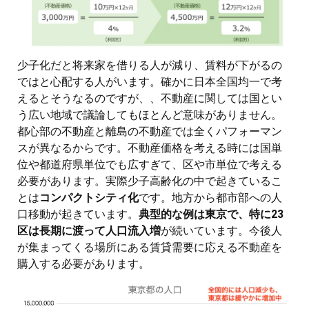
少子化だと将来家を借りる人が減り、賃料が下がるの
ではと心配する人がいます。確かに日本全国均一で考
えるとそうなるのですが、、不動産に関しては国とい
う広い地域で議論してもほとんど意味がありません。
都心部の不動産と離島の不動産では全くパフォーマン
スが異なるからです。不動産価格を考える時には国単
位や都道府県単位でも広すぎて、区や市単位で考える
必要があります。実際少子高齢化の中で起きているこ
とは
コンパクトシティ化
です。地方から都市部への人
口移動が起きています。
典型的な例は東京で、特に23
区は長期に渡って人口流入増
が続いています。今後人
が集まってくる場所にある賃貸需要に応える不動産を
購入する必要があります。