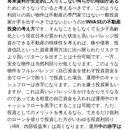
将来賃料が安定的に入ってこない何らかの理由がある
ためにそうなっていると考えるべきです。このような
利回りの高い物件は不動産の専門家ではない一般投資
家が手を出すべきではないというのが
INVASEの不動産
投資の考え方
です。そんなことをしなくても少子高齢
化という現在日本が置かれた状況と高いレバレッジ投
資ができる不動産の特殊性を考えれば、株や債券、投
資信託といった資産運用方法に比べ限られたリスクで
より高いリターンを出すことは十分可能です。一方、
安全な物件は当然利回りが低くなります。このような
物件をフルレバレッジ（自己資金を使わず投資資金を
全てローンで賄う）で投資した場合、運用中のキャッ
シュフローは赤字になります。これを嫌う投資家もい
ますが、これは高いレバレッジをかけるからそうなる
のであってある程度の自己資金を入れれば運用中のキ
ャッシュフローを黒字にすることは可能です。ただ、
投資としてのメリットを考えるなら、できるだけ低利
のローンを借りて投資した方がいわゆる投資利回り
（IRR、内部収益率）は高くなります。運用
中の赤字は