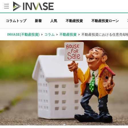
コラムトップ
新着
人気
不動産投資
不動産投資ローン
INVASE(不動産投資)
>
コラム
>
不動産投資
>
不動産投資における任意売却