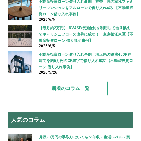
不動産投資ローン借り入れ事例 神奈川県の築浅ファミ
リーマンションをフルローンで借り入れ成功【不動産投
資ローン借り入れ事例】
2026/6/5
【毎月約2万円】INVASE特別金利を利用して借り換え
でキャッシュフローの改善に成功！｜東京都江東区【不
動産投資ローン 借り換え事例】
2026/6/5
不動産投資ローン借り入れ事例 埼玉県の築浅4LDK戸
建てを約6万円のCF黒字で借り入れ成功【不動産投資ロ
ーン 借り入れ事例】
2026/5/26
新着のコラム一覧
人気のコラム
月収30万円の手取りはいくら？年収・生活レベル・実