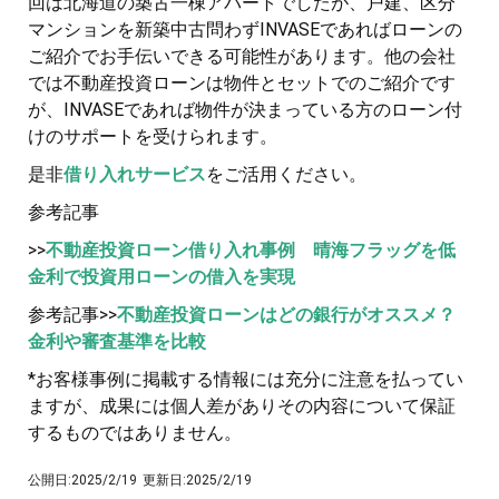
回は北海道の築古一棟アパートでしたが、戸建、区分
マンションを新築中古問わずINVASEであればローンの
ご紹介でお手伝いできる可能性があります。他の会社
では不動産投資ローンは物件とセットでのご紹介です
が、INVASEであれば物件が決まっている方のローン付
けのサポートを受けられます。
是非
借り入れサービス
をご活用ください。
参考記事
>>
不動産投資ローン借り入れ事例 晴海フラッグを低
金利で投資用ローンの借入を実現
参考記事>>
不動産投資ローンはどの銀行がオススメ？
金利や審査基準を比較
*お客様事例に掲載する情報には充分に注意を払ってい
ますが、成果には個人差がありその内容について保証
するものではありません。
公開日:
2025/2/19
更新日:
2025/2/19