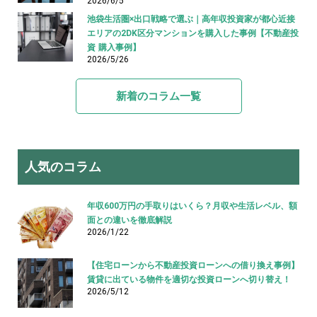
2026/6/5
池袋生活圏×出口戦略で選ぶ｜高年収投資家が都心近接
エリアの2DK区分マンションを購入した事例【不動産投
資 購入事例】
2026/5/26
新着のコラム一覧
人気のコラム
年収600万円の手取りはいくら？月収や生活レベル、額
面との違いを徹底解説
2026/1/22
【住宅ローンから不動産投資ローンへの借り換え事例】
賃貸に出ている物件を適切な投資ローンへ切り替え！
2026/5/12