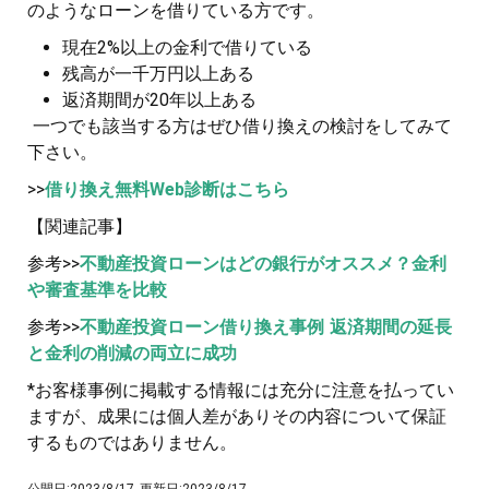
のようなローンを借りている方です。
現在2%以上の金利で借りている
残高が一千万円以上ある
返済期間が20年以上ある
一つでも該当する方はぜひ借り換えの検討をしてみて
下さい。
>>
借り換え無料Web診断はこちら
【関連記事】
参考>>
不動産投資ローンはどの銀行がオススメ？金利
や審査基準を比較
参考>>
不動産投資ローン借り換え事例 返済期間の延長
と金利の削減の両立に成功
*お客様事例に掲載する情報には充分に注意を払ってい
ますが、成果には個人差がありその内容について保証
するものではありません。
公開日:
2023/8/17
更新日:
2023/8/17