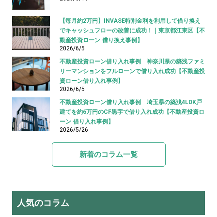
【毎月約2万円】INVASE特別金利を利用して借り換え
でキャッシュフローの改善に成功！｜東京都江東区【不
動産投資ローン 借り換え事例】
2026/6/5
不動産投資ローン借り入れ事例 神奈川県の築浅ファミ
リーマンションをフルローンで借り入れ成功【不動産投
資ローン借り入れ事例】
2026/6/5
不動産投資ローン借り入れ事例 埼玉県の築浅4LDK戸
建てを約6万円のCF黒字で借り入れ成功【不動産投資ロ
ーン 借り入れ事例】
2026/5/26
新着のコラム一覧
人気のコラム