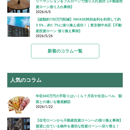
リーマンションをフルローンで借り入れ成功【不動産投
資ローン借り入れ事例】
2026/6/5
【総額約730万円削減】INVASE特別金利を利用して約
3.5%→約1.7%に借り換え成功！｜東京都中央区【不動
産投資ローン 借り換え事例】
2026/5/26
新着のコラム一覧
人気のコラム
年収600万円の手取りはいくら？月収や生活レベル、額
面との違いを徹底解説
2026/1/22
【住宅ローンから不動産投資ローンへの借り換え事例】
賃貸に出ている物件を適切な投資ローンへ切り替え！