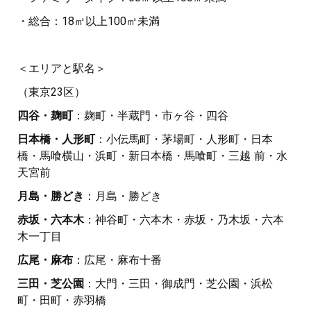
・総合：18㎡以上100㎡未満
＜エリアと駅名＞
（東京23区）
四谷・麹町
：麹町・半蔵門・市ヶ谷・四谷
日本橋・人形町
：小伝馬町・茅場町・人形町・日本
橋・馬喰横山・浜町・新日本橋・馬喰町・三越 前・水
天宮前
月島・勝どき
：月島・勝どき
赤坂・六本木
：神谷町・六本木・赤坂・乃木坂・六本
木一丁目
広尾・麻布
：広尾・麻布十番
三田・芝公園
：大門・三田・御成門・芝公園・浜松
町・田町・赤羽橋