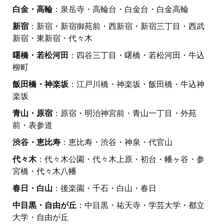
白金・高輪
：泉岳寺・高輪台・白金台・白金高輪
新宿
：新宿・新宿御苑前・西新宿・新宿三丁目・西武
新宿・東新宿・代々木
曙橋・若松河田
：四谷三丁目・曙橋・若松河田・牛込
柳町
飯田橋・神楽坂
：江戸川橋・神楽坂・飯田橋・牛込神
楽坂
青山・原宿
：原宿・明治神宮前・青山一丁目・外苑
前・表参道
渋谷・恵比寿
：恵比寿・渋谷・神泉・代官山
代々木
：代々木公園・代々木上原・初台・幡ヶ谷・参
宮橋・代々木八幡
春日・白山
：後楽園・千石・白山・春日
中目黒・自由が丘
：中目黒・祐天寺・学芸大学・都立
大学・自由が丘