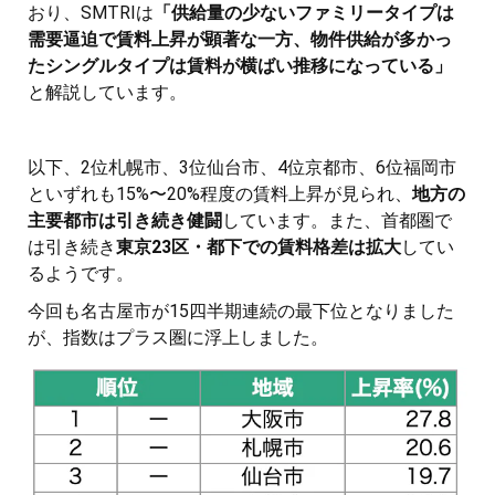
おり、SMTRIは
「供給量の少ないファミリータイプは
需要逼迫で賃料上昇が顕著な一方、物件供給が多かっ
たシングルタイプは賃料が横ばい推移になっている」
と解説しています。
以下、2位札幌市、3位仙台市、4位京都市、6位福岡市
といずれも15%〜20%程度の賃料上昇が見られ、
地方の
主要都市は引き続き健闘
しています。また、首都圏で
は引き続き
東京23区・都下での賃料格差は拡大
してい
るようです。
今回も名古屋市が15四半期連続の最下位となりました
が、指数はプラス圏に浮上しました。