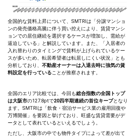
全国的な賃料上昇について、SMTRIは「分譲マンショ
ンの発売価格高騰に伴う買い控えにより、賃貸マンシ
ョンでの居住継続を選択するケースが増加し、需給が
逼迫している」と解説しています。また、「入居者の
入れ替わりのタイミングで賃料が上げられているケー
スが多いため、転居希望者は転居しにくい状況」とも
分析しており、
不動産オーナーは入退去時に強気の賃
料設定を行っている
ことが推察されます。
全国のエリア比較では、今回も
総合指数の全国トップ
は大阪市
の127.8ptで
20四半期連続の首位キープ
となり
ます。SMTRIは「飲食・宿泊サービス業の雇用回復や
万博開催」を要因と挙げており、旺盛な賃貸需要がデ
ータとして表れているといえるでしょう。
ただし、大阪市の中でも物件タイプによって差が出て