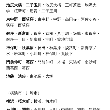
池尻大橋・二子玉川
：池尻大橋・三軒茶屋・駒沢大
学・桜新町・用賀・二子玉川
東中野・西荻窪
：東中野・中野・高円寺・阿佐ヶ谷・
荻窪・西荻窪
銀座・新富町
：銀座・京橋・八丁堀・築地・東銀座・
銀座一丁目・新富町・宝町・築地市場
神保町・秋葉原
：神田・秋葉原・淡路町・新御茶ノ
水・岩本町・小川町・神保町・九段下
門前仲町・葛西
：門前仲町・木場・東陽町・南砂町・
西葛西・葛西
池袋
：池袋・東池袋・大塚
（横浜市・川崎市）
横浜・桜木町
：横浜、桜木町
石川町・関内
：石川町、元町・中華街、関内、伊勢佐