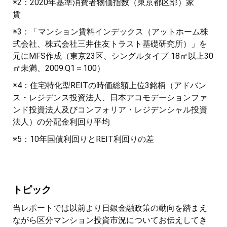
※2：2020年基準消費者物価指数（東京都区部）家
賃
※3：「マンション賃料インデックス（アットホーム株
式会社、株式会社三井住友トラスト基礎研究所）」を
元にMFS作成（東京23区、シングルタイプ 18㎡以上30
㎡未満、2009.Q1＝100）
※4：住宅特化型REITの時価総額上位3銘柄（アドバン
ス・レジデンス投資法人、日本アコモデーションファ
ンド投資法人及びコンフォリア・レジデンシャル投資
法人）の分配金利回り平均
※5：10年国債利回りとREIT利回りの差
トピック
当レポートでは以前より日銀金融政策の動向を踏まえ
ながら区分マンション投資市況についてお伝えしてき