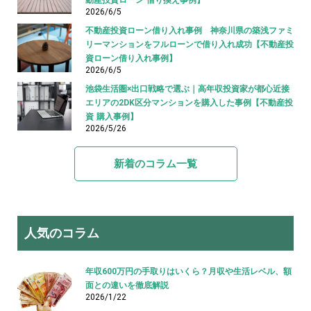
動産投資ローン 借り換え事例】
2026/6/5
不動産投資ローン借り入れ事例 神奈川県の築浅ファミ
リーマンションをフルローンで借り入れ成功【不動産投
資ローン借り入れ事例】
2026/6/5
池袋生活圏×出口戦略で選ぶ｜高年収投資家が都心近接
エリアの2DK区分マンションを購入した事例【不動産投
資 購入事例】
2026/5/26
新着のコラム一覧
人気のコラム
年収600万円の手取りはいくら？月収や生活レベル、額
面との違いを徹底解説
2026/1/22