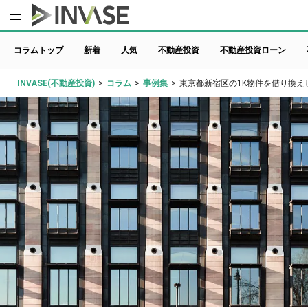
コラムトップ
新着
人気
不動産投資
不動産投資ローン
INVASE(不動産投資)
>
コラム
>
事例集
>
東京都新宿区の1K物件を借り換え