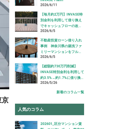
2026/6/11
【毎月約2万円】INVASE特
別金利を利用して借り換え
でキャッシュフローの改善
2026/6/5
に成功！｜東京都江東区
【不動産投資ローン 借り換
不動産投資ローン借り入れ
え事例】
事例 神奈川県の築浅ファ
ミリーマンションをフルロ
2026/6/5
ーンで借り入れ成功【不動
産投資ローン借り入れ事
【総額約730万円削減】
例】
INVASE特別金利を利用して
約3.5%→約1.7%に借り換え
2026/5/26
成功！｜東京都中央区【不
動産投資ローン 借り換え事
新着のコラム一覧
例】
東京
人気のコラム
202601_区分マンション賃