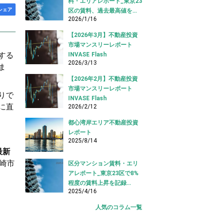
料・エリアレポート_東京23
シェア
区の賃料、過去最高値を更
2026/1/16
新し続ける（2025.12版）
【2026年3月】不動産投資
市場マンスリーレポート
する
INVASE Flash
2026/3/13
ま
【2026年2月】不動産投資
市場マンスリーレポート
りで
INVASE Flash
に直
2026/2/12
都心湾岸エリア不動産投資
レポート
2025/8/14
最新
崎市
区分マンション賃料・エリ
アレポート_東京23区で8%
程度の賃料上昇を記録
2025/4/16
（2025.03版）
人気のコラム一覧