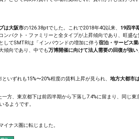
プは大阪市
の126.38ptでした。これで2018年4Q以来、
19四半
コンパクト・ファミリーと全タイプが上昇傾向であり、旺盛な
してSMTRIは「インバウンドの増加に伴う
宿泊・サービス業
大傾向であり、中でも
万博開催に向けて法人需要の回復が強い
市といずれも15%〜20%程度の賃料上昇が見られ、
地方大都市
た一方、東京都下は前四半期から下落し7.4%に留まり、同じ東
いるようです。
マイナス圏に転じました。