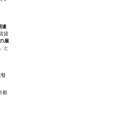
期連
賃貸
の雇
」と
は引
京都