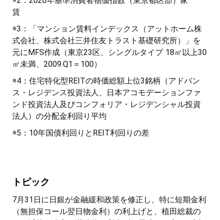
※2：2020年基準消費者物価指数（東京都区部）家
賃
※3：「マンション賃料インデックス（アットホーム株
式会社、株式会社三井住友トラスト基礎研究所）」を
元にMFS作成（東京23区、シングルタイプ 18㎡以上30
㎡未満、2009.Q1＝100）
※4：住宅特化型REITの時価総額上位3銘柄（アドバン
ス・レジデンス投資法人、日本アコモデーションファ
ンド投資法人及びコンフォリア・レジデンシャル投資
法人）の分配金利回り平均
※5：10年国債利回りとREIT利回りの差
トピック
7月31日に日銀が金融緩和政策を修正し、特に短期金利
（無担保コール翌日物金利）の利上げと、植田総裁の