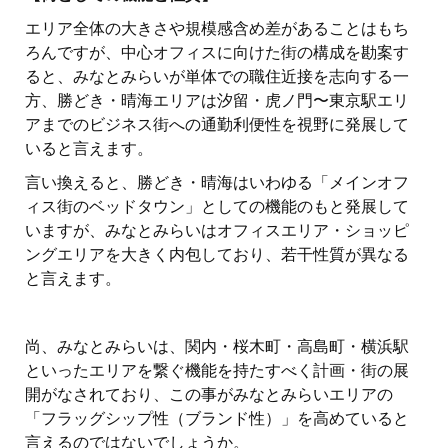
エリア全体の大きさや規模感含め差があることはもち
ろんですが、中心オフィスに向けた街の構成を勘案す
ると、みなとみらいが単体での職住近接を志向する一
方、勝どき・晴海エリアは汐留・虎ノ門〜東京駅エリ
アまでのビジネス街への通勤利便性を視野に発展して
いると言えます。
言い換えると、勝どき・晴海はいわゆる「メインオフ
ィス街のベッドタウン」としての機能のもと発展して
いますが、みなとみらいはオフィスエリア・ショッピ
ングエリアを大きく内包しており、若干性質が異なる
と言えます。
尚、みなとみらいは、関内・桜木町・高島町・横浜駅
といったエリアを繋ぐ機能を持たすべく計画・街の展
開がなされており、この事がみなとみらいエリアの
「フラッグシップ性（ブランド性）」を高めていると
言えるのではないでしょうか。