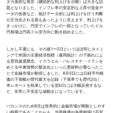
タカ派的な発言（継続的な利上げを示唆）は大きな話
題となりました。インフレ率の安定的な上昇や賃金デ
ータの改善など、統計データ的には利上げを行う判断
が正当化される面もあったように見えます。利上げを
きっかけに、円安でインフレの一因となっていたドル
円相場は円高ドル安方向に動き始めました。
しかし不運にも、その後1〜2日というほぼ同じタイミ
ングで米国の主要経済指標（雇用統計）の下振れによ
る景気後退懸念、イスラエル・パレスチナ・イランを
めぐる中東情勢の緊迫化といった悪材料が重なったこ
とで金融市場が動揺しました。8月5日には日経平均株
価の下落幅が歴代最大を記録（下落率でも歴代2位）、
本レポートを執筆している翌6日には大幅反発するな
ど、非常に不安定な値動きになっています。
バカンスのため8月は世界的に金融市場が閑散としやす
い時期であることからも、当面株価や為替相場は不安