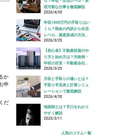
ら？年収・生活レベル・実
現可能な仕事を徹底解説
2026/4/30
年収1000万円の手取りはい
くら？税金の内訳から生活
レベル、資産形成の方法ま
2026/3/25
で徹底解説
【初心者】不動産投資のや
り方と始め方は？失敗例・
年収の目安・不動産会社の
2026/3/25
選び方も
るか
月収と手取りの違いとは？
お申
手取り早見表と計算シミュ
レーションで徹底解説
2026/4/30
くだ
地面師とは？手口をわかり
やすく解説
2025/3/11
人気のコラム一覧