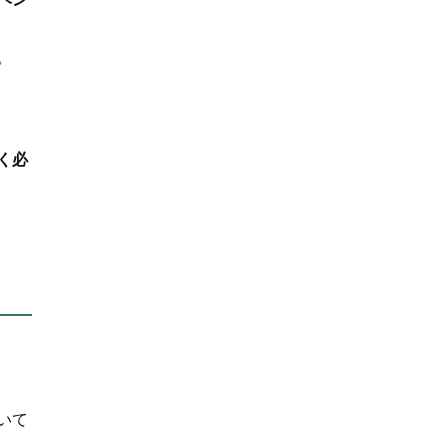
。
く必
いて