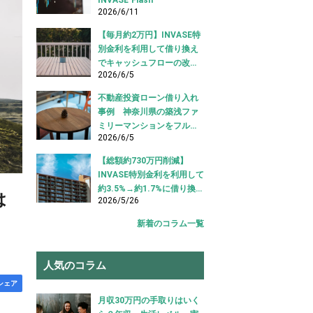
2026/6/11
【毎月約2万円】INVASE特
別金利を利用して借り換え
でキャッシュフローの改善
2026/6/5
に成功！｜東京都江東区
【不動産投資ローン 借り換
不動産投資ローン借り入れ
え事例】
事例 神奈川県の築浅ファ
ミリーマンションをフルロ
2026/6/5
ーンで借り入れ成功【不動
産投資ローン借り入れ事
【総額約730万円削減】
例】
INVASE特別金利を利用して
約3.5%→約1.7%に借り換え
は
2026/5/26
成功！｜東京都中央区【不
動産投資ローン 借り換え事
新着のコラム一覧
例】
人気のコラム
シェア
月収30万円の手取りはいく