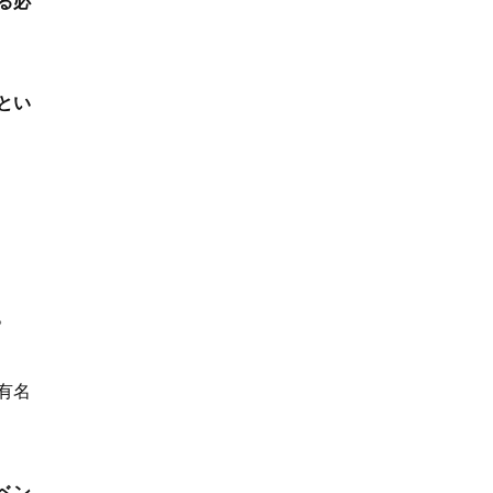
る必
とい
。
有名
ベン