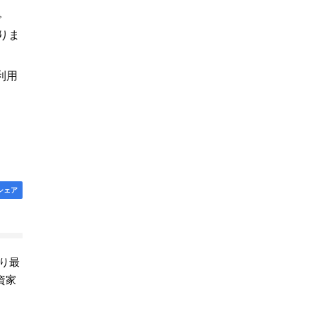
で
りま
利用
シェア
より最
資家