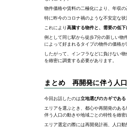
物件価格や賃料の二極化により、年収の
特に昨今のコロナ禍のような不安定な状
これにより
高騰する物件と、需要の低下
例として同じ駅から徒歩7分の新しい物
によって好まれるタイプの物件の価格が
したがって、インフラなどに負けない物
を緻密に調査する必要があります。
まとめ 再開発に伴う人
今回お話したのは
立地選びのカギである
エリアを選ぶとき、都心や再開発のある
伴う人口の動きや地域ごとの特性を緻密
エリア選定の際には再開発計画、人口動