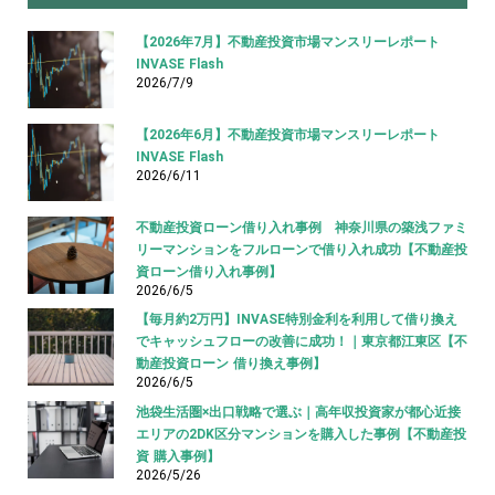
【2026年7月】不動産投資市場マンスリーレポート
INVASE Flash
2026/7/9
【2026年6月】不動産投資市場マンスリーレポート
INVASE Flash
2026/6/11
不動産投資ローン借り入れ事例 神奈川県の築浅ファミ
リーマンションをフルローンで借り入れ成功【不動産投
資ローン借り入れ事例】
2026/6/5
【毎月約2万円】INVASE特別金利を利用して借り換え
でキャッシュフローの改善に成功！｜東京都江東区【不
動産投資ローン 借り換え事例】
2026/6/5
池袋生活圏×出口戦略で選ぶ｜高年収投資家が都心近接
エリアの2DK区分マンションを購入した事例【不動産投
資 購入事例】
2026/5/26