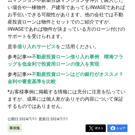
ムマンションや新築分譲マンションを仲介で購入した
い場合や一棟物件、戸建等であってもINVASEであれば
お手伝いできる可能性があります。他の会社では不動
産投資ローンは物件とセットでのご紹介ですが、
INVASEであれば物件が決まっている方のローン付けの
サポートを受けられます。
是非
借り入れサービス
をご活用ください。
参考記事>>
不動産投資ローン借り入れ事例 晴海フラ
ッグを低金利で投資用ローンの借入を実現
参考記事>>
不動産投資ローンはどの銀行がオススメ？
金利や審査基準を比較
*お客様事例に掲載する情報には充分に注意を払ってい
ますが、成果には個人差がありその内容について保証
するものではありません。
公開日:
2024/7/11
更新日:
2024/7/11
事例集
ポスト
シェア