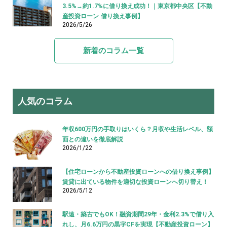
3.5%→約1.7%に借り換え成功！｜東京都中央区【不動
産投資ローン 借り換え事例】
2026/5/26
新着のコラム一覧
人気のコラム
年収600万円の手取りはいくら？月収や生活レベル、額
面との違いを徹底解説
2026/1/22
【住宅ローンから不動産投資ローンへの借り換え事例】
賃貸に出ている物件を適切な投資ローンへ切り替え！
2026/5/12
駅遠・築古でもOK！融資期間29年・金利2.3%で借り入
れし、月6.6万円の黒字CFを実現【不動産投資ローン】