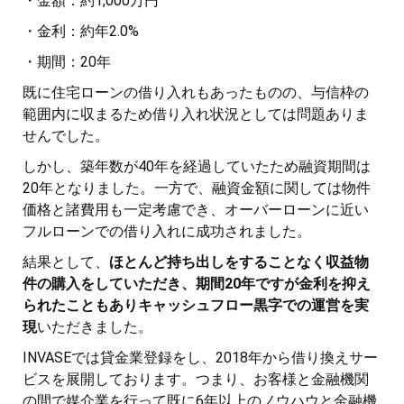
・金額：約1,000万円
・金利：約年2.0%
・期間：20年
既に住宅ローンの借り入れもあったものの、与信枠の
範囲内に収まるため借り入れ状況としては問題ありま
せんでした。
しかし、築年数が40年を経過していたため融資期間は
20年となりました。一方で、融資金額に関しては物件
価格と諸費用も一定考慮でき、オーバーローンに近い
フルローンでの借り入れに成功されました。
結果として、
ほとんど持ち出しをすることなく収益物
件の購入をしていただき、期間20年ですが金利を抑え
られたこともありキャッシュフロー黒字での運営を実
現
いただきました。
INVASEでは貸金業登録をし、2018年から借り換えサー
ビスを展開しております。つまり、お客様と金融機関
の間で媒介業を行って既に6年以上のノウハウと金融機