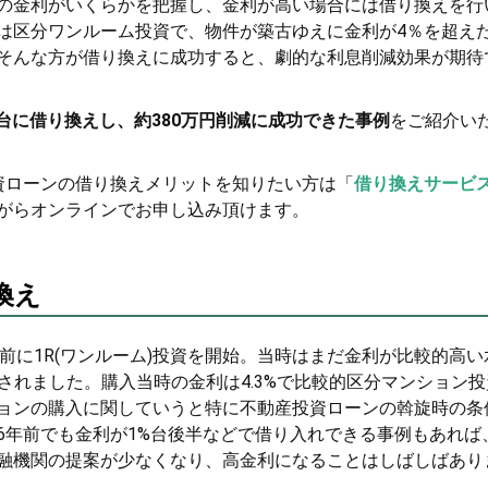
の金利がいくらかを把握し、金利が高い場合には借り換えを行
は区分ワンルーム投資で、物件が築古ゆえに金利が4％を超え
そんな方が借り換えに成功すると、劇的な利息削減効果が期待
%台に借り換えし、約380万円削減に成功できた事例
をご紹介い
資ローンの借り換えメリットを知りたい方は「
借り換えサービ
がらオンラインでお申し込み頂けます。
換え
前に1R(ワンルーム)投資を開始。当時はまだ金利が比較的高い
始されました。購入当時の金利は4.3%で比較的区分マンション
ョンの購入に関していうと特に不動産投資ローンの斡旋時の条
6年前でも金利が1%台後半などで借り入れできる事例もあれば
融機関の提案が少なくなり、高金利になることはしばしばあり