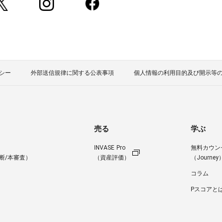
シー
外部送信規律に関する公表事項
個人情報の利用目的及び開示等
売る
学ぶ
INVASE Pro
無料カウン
断/本審査）
（資産評価）
（Journey
コラム
Pスコアと