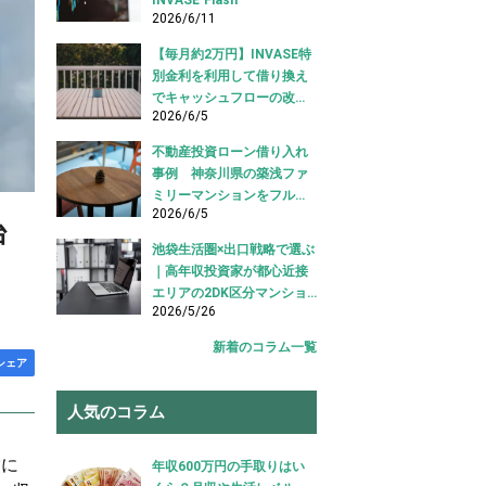
2026/6/11
【毎月約2万円】INVASE特
別金利を利用して借り換え
でキャッシュフローの改善
2026/6/5
に成功！｜東京都江東区
【不動産投資ローン 借り換
不動産投資ローン借り入れ
え事例】
事例 神奈川県の築浅ファ
ミリーマンションをフルロ
2026/6/5
ーンで借り入れ成功【不動
台
産投資ローン借り入れ事
池袋生活圏×出口戦略で選ぶ
例】
｜高年収投資家が都心近接
エリアの2DK区分マンショ
2026/5/26
ンを購入した事例【不動産
投資 購入事例】
新着のコラム一覧
シェア
人気のコラム
営に
年収600万円の手取りはい