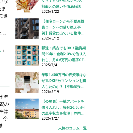
くら？月収や生活レベル、
い収
額面との違いを徹底解説
たま
2026/1/22
でき
【住宅ローンから不動産投
資ローンへの借り換え事
たし
例】賃貸に出ている物件を
2026/5/12
適切な投資ローンへ切り替
え！
駅遠・築古でもOK！融資期
ス
」
間29年・金利2.3%で借り入
れし、月6.6万円の黒字CF
2025/7/4
を実現【不動産投資ロー
ン】
年収1,400万円の投資家はな
ぜ1LDK区分マンションを購
入したのか？【不動産投資
2026/5/19
購入事例】
水準
【公務員】一棟アパートを
投資の
借り入れし、毎月26.5万円
件は
の黒字収支を実現｜静岡県
、今
2026/1/27
【アパートローン 借り入れ
ま
事例】
人気のコラム一覧