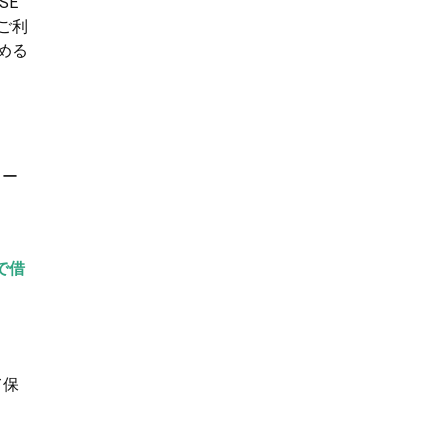
SE
ご利
める
ロー
で借
て保