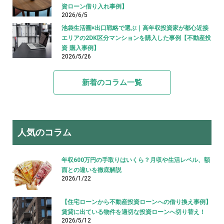
資ローン借り入れ事例】
2026/6/5
池袋生活圏×出口戦略で選ぶ｜高年収投資家が都心近接
エリアの2DK区分マンションを購入した事例【不動産投
資 購入事例】
2026/5/26
新着のコラム一覧
人気のコラム
年収600万円の手取りはいくら？月収や生活レベル、額
面との違いを徹底解説
2026/1/22
【住宅ローンから不動産投資ローンへの借り換え事例】
賃貸に出ている物件を適切な投資ローンへ切り替え！
2026/5/12