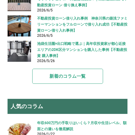
動産投資ローン 借り換え事例】
2026/6/5
不動産投資ローン借り入れ事例 神奈川県の築浅ファミ
リーマンションをフルローンで借り入れ成功【不動産投
資ローン借り入れ事例】
2026/6/5
池袋生活圏×出口戦略で選ぶ｜高年収投資家が都心近接
エリアの2DK区分マンションを購入した事例【不動産投
資 購入事例】
2026/5/26
新着のコラム一覧
人気のコラム
年収600万円の手取りはいくら？月収や生活レベル、額
面との違いを徹底解説
2026/1/22