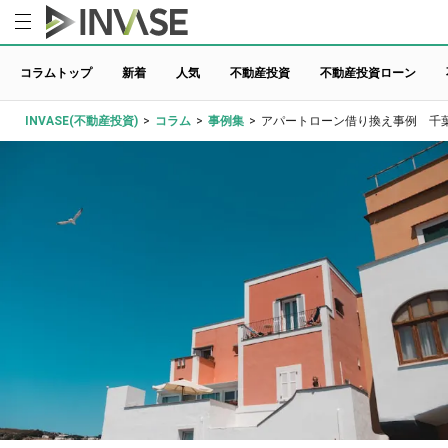
コラムトップ
新着
人気
不動産投資
不動産投資ローン
INVASE(不動産投資)
>
コラム
>
事例集
>
アパートローン借り換え事例 千葉