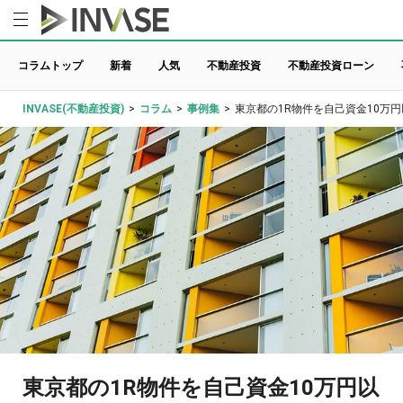
コラムトップ
新着
人気
不動産投資
不動産投資ローン
INVASE(不動産投資)
>
コラム
>
事例集
>
東京都の1R物件を自己資金10万円
東京都の1R物件を自己資金10万円以