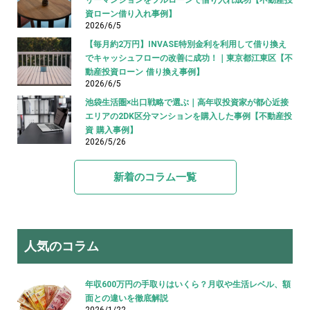
リーマンションをフルローンで借り入れ成功【不動産投
資ローン借り入れ事例】
2026/6/5
【毎月約2万円】INVASE特別金利を利用して借り換え
でキャッシュフローの改善に成功！｜東京都江東区【不
動産投資ローン 借り換え事例】
2026/6/5
池袋生活圏×出口戦略で選ぶ｜高年収投資家が都心近接
エリアの2DK区分マンションを購入した事例【不動産投
資 購入事例】
2026/5/26
新着のコラム一覧
人気のコラム
年収600万円の手取りはいくら？月収や生活レベル、額
面との違いを徹底解説