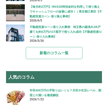
2026/6/5
【毎月約2万円】INVASE特別金利を利用して借り換え
でキャッシュフローの改善に成功！｜東京都江東区【不
動産投資ローン 借り換え事例】
2026/6/5
不動産投資ローン借り入れ事例 埼玉県の築浅4LDK戸
建てを約6万円のCF黒字で借り入れ成功【不動産投資ロ
ーン 借り入れ事例】
2026/5/26
新着のコラム一覧
人気のコラム
年収600万円の手取りはいくら？月収や生活レベル、額
面との違いを徹底解説
2026/1/22