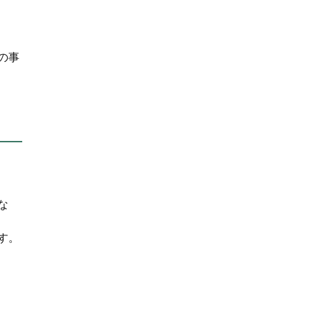
の事
な
す。