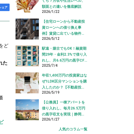
くら？月収や生活レベル、
額面との違いを徹底解説
シェア
2026/1/22
【住宅ローンから不動産投
資ローンへの借り換え事
例】賃貸に出ている物件を
2026/5/12
適切な投資ローンへ切り替
をど
え！
駅遠・築古でもOK！融資期
間29年・金利2.3%で借り入
れし、月6.6万円の黒字CF
れた
2025/7/4
を実現【不動産投資ロー
ン】
年収1,400万円の投資家はな
ぜ1LDK区分マンションを購
入したのか？【不動産投資
2026/5/19
購入事例】
価
【公務員】一棟アパートを
借り入れし、毎月26.5万円
の黒字収支を実現｜静岡県
2026/1/27
【アパートローン 借り入れ
ビ
事例】
人気のコラム一覧