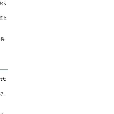
おり
質と
納得
れた
で、