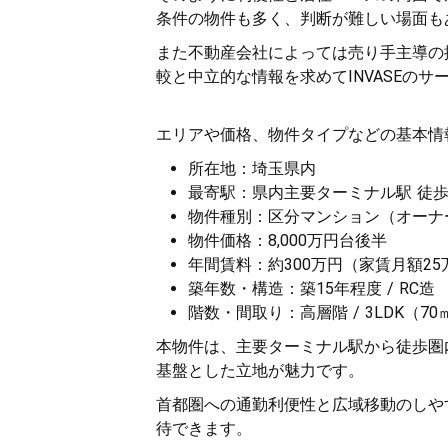
条件の物件も多く、判断が難しい場面も
また不動産会社によっては売り手主導の
較と中立的な情報を求めてINVASEの
エリアや価格、物件タイプなどの基本情
所在地：埼玉県内
最寄駅：県内主要ターミナル駅 徒
物件種別：区分マンション（オーナ
物件価格：8,000万円台後半
年間賃料：約300万円（家賃月額2
築年数・構造：築15年程度 / RC造
階数・間取り：高層階 / 3LDK（7
本物件は、主要ターミナル駅から徒歩圏
基盤とした立地が魅力です。
首都圏への通勤利便性と広域移動のしや
待できます。