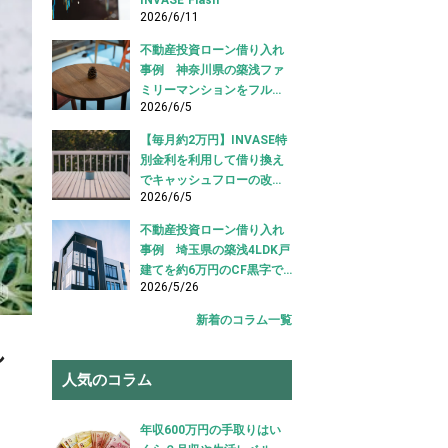
2026/6/11
不動産投資ローン借り入れ
事例 神奈川県の築浅ファ
ミリーマンションをフルロ
2026/6/5
ーンで借り入れ成功【不動
産投資ローン借り入れ事
【毎月約2万円】INVASE特
例】
別金利を利用して借り換え
でキャッシュフローの改善
2026/6/5
に成功！｜東京都江東区
【不動産投資ローン 借り換
不動産投資ローン借り入れ
え事例】
事例 埼玉県の築浅4LDK戸
建てを約6万円のCF黒字で
2026/5/26
借り入れ成功【不動産投資
ローン 借り入れ事例】
新着のコラム一覧
し
人気のコラム
年収600万円の手取りはい