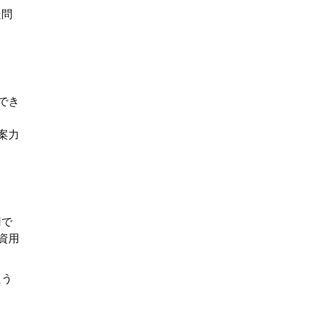
疑問
でき
案力
用で
資用
たう