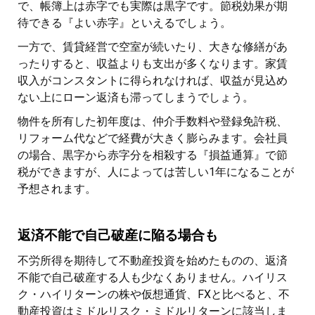
で、帳簿上は赤字でも実際は黒字です。節税効果が期
待できる『よい赤字』といえるでしょう。
一方で、賃貸経営で空室が続いたり、大きな修繕があ
ったりすると、収益よりも支出が多くなります。家賃
収入がコンスタントに得られなければ、収益が見込め
ない上にローン返済も滞ってしまうでしょう。
物件を所有した初年度は、仲介手数料や登録免許税、
リフォーム代などで経費が大きく膨らみます。会社員
の場合、黒字から赤字分を相殺する『損益通算』で節
税ができますが、人によっては苦しい1年になることが
予想されます。
返済不能で自己破産に陥る場合も
不労所得を期待して不動産投資を始めたものの、返済
不能で自己破産する人も少なくありません。ハイリス
ク・ハイリターンの株や仮想通貨、FXと比べると、不
動産投資はミドルリスク・ミドルリターンに該当しま