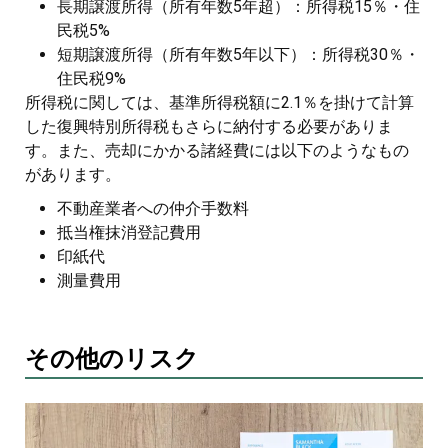
長期譲渡所得（所有年数5年超）：所得税15％・住
民税5%
短期譲渡所得（所有年数5年以下）：所得税30％・
住民税9%
所得税に関しては、基準所得税額に2.1％を掛けて計算
した復興特別所得税もさらに納付する必要がありま
す。また、売却にかかる諸経費には以下のようなもの
があります。
不動産業者への仲介手数料
抵当権抹消登記費用
印紙代
測量費用
その他のリスク