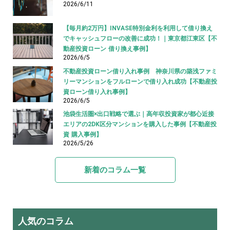
2026/6/11
【毎月約2万円】INVASE特別金利を利用して借り換え
でキャッシュフローの改善に成功！｜東京都江東区【不
動産投資ローン 借り換え事例】
2026/6/5
不動産投資ローン借り入れ事例 神奈川県の築浅ファミ
リーマンションをフルローンで借り入れ成功【不動産投
資ローン借り入れ事例】
2026/6/5
池袋生活圏×出口戦略で選ぶ｜高年収投資家が都心近接
エリアの2DK区分マンションを購入した事例【不動産投
資 購入事例】
2026/5/26
新着のコラム一覧
人気のコラム