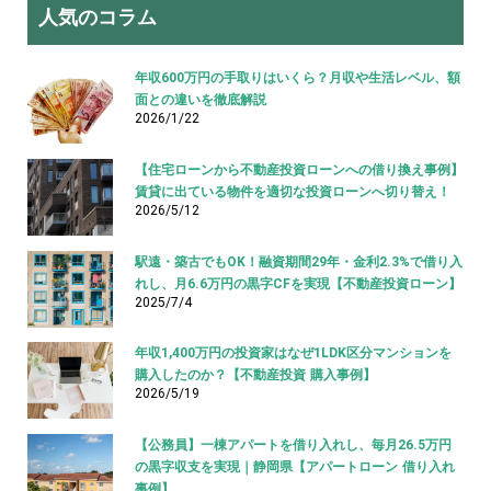
人気のコラム
年収600万円の手取りはいくら？月収や生活レベル、額
面との違いを徹底解説
2026/1/22
【住宅ローンから不動産投資ローンへの借り換え事例】
賃貸に出ている物件を適切な投資ローンへ切り替え！
2026/5/12
駅遠・築古でもOK！融資期間29年・金利2.3%で借り入
れし、月6.6万円の黒字CFを実現【不動産投資ローン】
2025/7/4
年収1,400万円の投資家はなぜ1LDK区分マンションを
購入したのか？【不動産投資 購入事例】
2026/5/19
【公務員】一棟アパートを借り入れし、毎月26.5万円
の黒字収支を実現｜静岡県【アパートローン 借り入れ
事例】