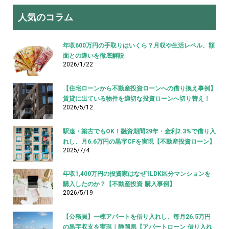
人気のコラム
年収600万円の手取りはいくら？月収や生活レベル、額
面との違いを徹底解説
2026/1/22
【住宅ローンから不動産投資ローンへの借り換え事例】
賃貸に出ている物件を適切な投資ローンへ切り替え！
2026/5/12
駅遠・築古でもOK！融資期間29年・金利2.3%で借り入
れし、月6.6万円の黒字CFを実現【不動産投資ローン】
2025/7/4
年収1,400万円の投資家はなぜ1LDK区分マンションを
購入したのか？【不動産投資 購入事例】
2026/5/19
【公務員】一棟アパートを借り入れし、毎月26.5万円
の黒字収支を実現｜静岡県【アパートローン 借り入れ