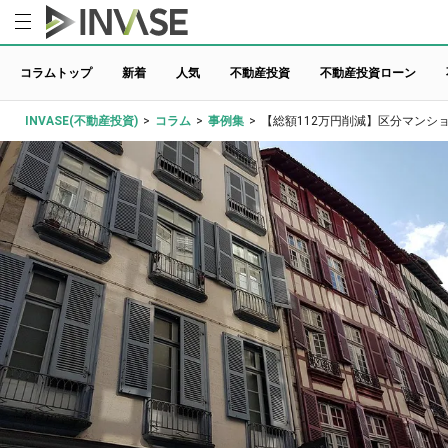
コラムトップ
新着
人気
不動産投資
不動産投資ローン
INVASE(不動産投資)
>
コラム
>
事例集
>
【総額112万円削減】区分マンショ