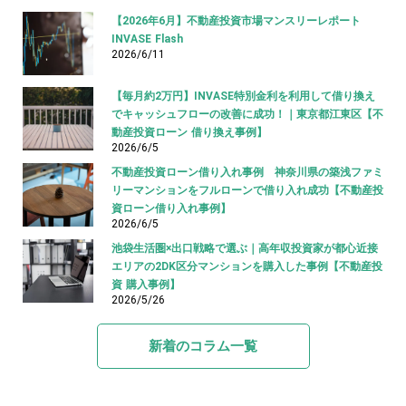
【2026年6月】不動産投資市場マンスリーレポート
INVASE Flash
2026/6/11
【毎月約2万円】INVASE特別金利を利用して借り換え
でキャッシュフローの改善に成功！｜東京都江東区【不
動産投資ローン 借り換え事例】
2026/6/5
不動産投資ローン借り入れ事例 神奈川県の築浅ファミ
リーマンションをフルローンで借り入れ成功【不動産投
資ローン借り入れ事例】
2026/6/5
池袋生活圏×出口戦略で選ぶ｜高年収投資家が都心近接
エリアの2DK区分マンションを購入した事例【不動産投
資 購入事例】
2026/5/26
新着のコラム一覧