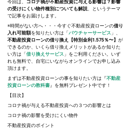
今回は、
コロナ禍が不動産投資に与える影響は？影響
の受けにくい物件種別についても解説
、というテーマ
で記事をお届けします。
※時間がない方へ・・・今すぐ不動産投資ローンの
借り
入れ可能額
を知りたい方は「
バウチャーサービス
」、
不動産投資ローンの借り換え【特別金利1.575％〜】
が
できるのか、いくら借り換えメリットがあるか知りた
い方は「
借り換えサービス
」をご利用ください。いず
れも無料で、自宅にいながらオンラインでお申し込み
頂けます。
まずは不動産投資ローンの事を知りたい方は『
不動産
投資ローンの教科書
』を無料プレゼント中です！
【目次】
コロナ禍が与える不動産投資への３つの影響とは
コロナ禍の影響を受けにくい物件
不動産投資のポイント