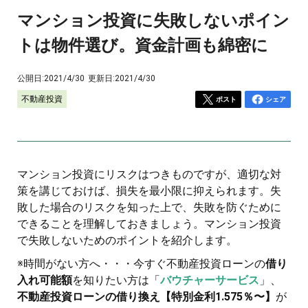
マンション投資に失敗しないポイン
トは物件選び。資金計画も綿密に
公開日:
2021/4/30
更新日:
2021/4/30
不動産投資
ポスト
シェア
マンション投資にリスクはつきものですが、適切な対
策を講じておけば、損失を最小限に抑えられます。失
敗した場合のリスクを知った上で、失敗を防ぐために
できることを理解しておきましょう。マンション投資
で失敗しないためのポイントを紹介します。
※時間がない方へ・・・今すぐ不動産投資ローンの
借り
入れ可能額
を知りたい方は「
バウチャーサービス
」、
不動産投資ローンの借り換え【特別金利1.575％〜】
が