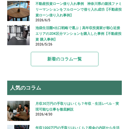
不動産投資ローン借り入れ事例 神奈川県の築浅ファミ
リーマンションをフルローンで借り入れ成功【不動産投
資ローン借り入れ事例】
2026/6/5
池袋生活圏×出口戦略で選ぶ｜高年収投資家が都心近接
エリアの2DK区分マンションを購入した事例【不動産投
資 購入事例】
2026/5/26
新着のコラム一覧
人気のコラム
月収30万円の手取りはいくら？年収・生活レベル・実
現可能な仕事を徹底解説
2026/4/30
年収1000万円の手取りはいくら？税金の内訳から生活