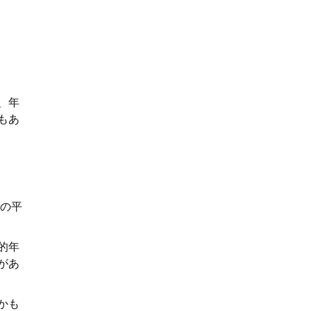
、年
もあ
年の平
的年
があ
かも