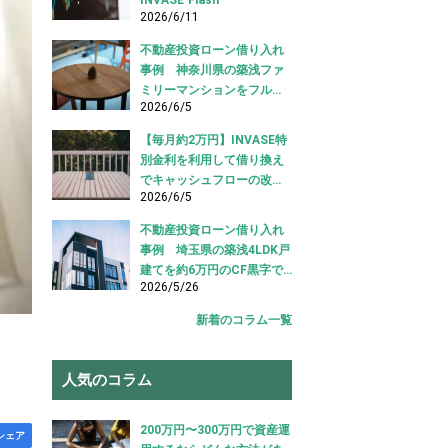
2026/6/11
不動産投資ローン借り入れ
事例 神奈川県の築浅ファ
ミリーマンションをフルロ
2026/6/5
ーンで借り入れ成功【不動
産投資ローン借り入れ事
【毎月約2万円】INVASE特
例】
別金利を利用して借り換え
でキャッシュフローの改善
2026/6/5
に成功！｜東京都江東区
【不動産投資ローン 借り換
不動産投資ローン借り入れ
え事例】
事例 埼玉県の築浅4LDK戸
建てを約6万円のCF黒字で
2026/5/26
借り入れ成功【不動産投資
ローン 借り入れ事例】
新着のコラム一覧
人気のコラム
200万円〜300万円で資産運
シェア