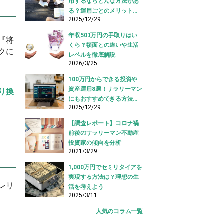
用するならどんな方法があ
る？運用ごとのメリット・
2025/12/29
デメリットも解説
年収500万円の手取りはい
『将
くら？額面との違いや生活
クに
レベルを徹底解説
2026/3/25
100万円からできる投資や
資産運用8選！サラリーマン
り換
にもおすすめできる方法と
2025/12/29
は？
【調査レポート】コロナ禍
前後のサラリーマン不動産
投資家の傾向を分析
2021/3/29
1,000万円でセミリタイアを
実現する方法は？理想の生
レリ
活を考えよう
2025/3/11
人気のコラム一覧