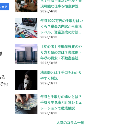
ら？年収・生活レベル・実
現可能な仕事を徹底解説
シェア
2026/4/30
年収1000万円の手取りはい
くら？税金の内訳から生活
レベル、資産形成の方法ま
2026/3/25
で徹底解説
【初心者】不動産投資のや
り方と始め方は？失敗例・
ま
年収の目安・不動産会社の
2026/3/25
選び方も
地面師とは？手口をわかり
ある
やすく解説
2025/3/11
でお
年収と手取りの違いとは？
手取り早見表と計算シミュ
レーションで徹底解説
2026/3/25
人気のコラム一覧