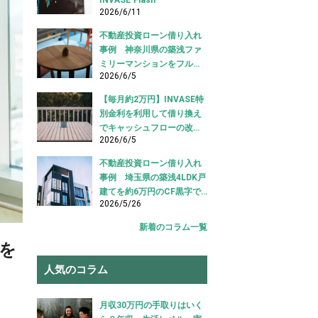
2026/6/11
不動産投資ローン借り入れ
事例 神奈川県の築浅ファ
ミリーマンションをフルロ
2026/6/5
ーンで借り入れ成功【不動
産投資ローン借り入れ事
【毎月約2万円】INVASE特
例】
別金利を利用して借り換え
でキャッシュフローの改善
2026/6/5
に成功！｜東京都江東区
【不動産投資ローン 借り換
不動産投資ローン借り入れ
え事例】
事例 埼玉県の築浅4LDK戸
建てを約6万円のCF黒字で
2026/5/26
借り入れ成功【不動産投資
ローン 借り入れ事例】
新着のコラム一覧
を
人気のコラム
月収30万円の手取りはいく