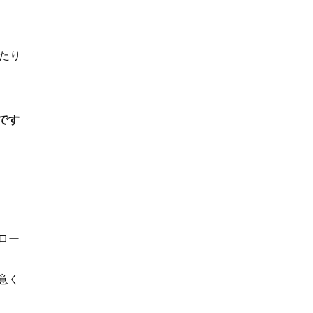
たり
です
ロー
意く