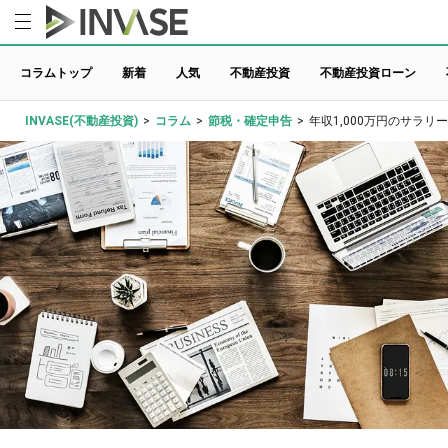
コラムトップ
新着
人気
不動産投資
不動産投資ローン
INVASE(不動産投資)
>
コラム
>
節税・確定申告
>
年収1,000万円のサラ