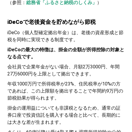
（参照：
総務省「ふるさと納税のしくみ」
）
iDeCoで老後資金を貯めながら節税
iDeCo（個人型確定拠出年金）は、老後の資産形成と節
税を同時に実現できる制度です。
iDeCoの最大の特徴は、掛金の全額が所得控除の対象と
なる点です。
会社員で企業年金がない場合、月額2万3000円、年間
27万6000円を上限として拠出できます。
年収1000万円で所得税率が23%、住民税率が10%の方
であれば、この上限額を拠出することで年間約9万円の
節税効果が得られます。
掛金の運用益についても非課税となるため、通常の証
券口座で投資信託を購入する場合と比べて、長期的に
は大きな差が生まれます。