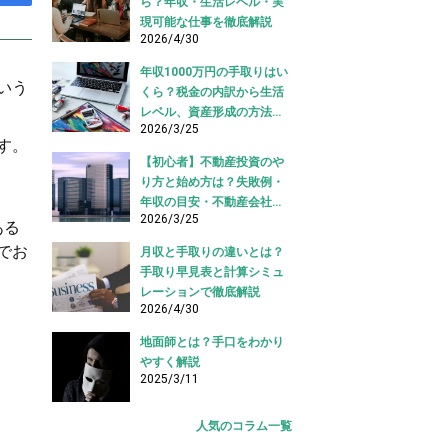
ら？年収・生活レベル・実
現可能な仕事を徹底解説
2026/4/30
年収1000万円の手取りはい
いう
くら？税金の内訳から生活
レベル、資産形成の方法ま
2026/3/25
で徹底解説
す。
【初心者】不動産投資のや
り方と始め方は？失敗例・
年収の目安・不動産会社の
2026/3/25
選び方も
ある
でお
月収と手取りの違いとは？
手取り早見表と計算シミュ
レーションで徹底解説
2026/4/30
地面師とは？手口をわかり
やすく解説
2025/3/11
人気のコラム一覧