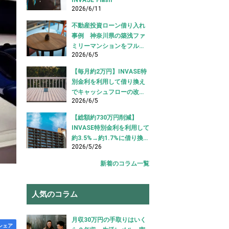
2026/6/11
不動産投資ローン借り入れ
事例 神奈川県の築浅ファ
ミリーマンションをフルロ
2026/6/5
ーンで借り入れ成功【不動
産投資ローン借り入れ事
【毎月約2万円】INVASE特
例】
別金利を利用して借り換え
でキャッシュフローの改善
2026/6/5
に成功！｜東京都江東区
【不動産投資ローン 借り換
【総額約730万円削減】
え事例】
INVASE特別金利を利用して
約3.5%→約1.7%に借り換え
2026/5/26
成功！｜東京都中央区【不
動産投資ローン 借り換え事
新着のコラム一覧
例】
人気のコラム
月収30万円の手取りはいく
シェア